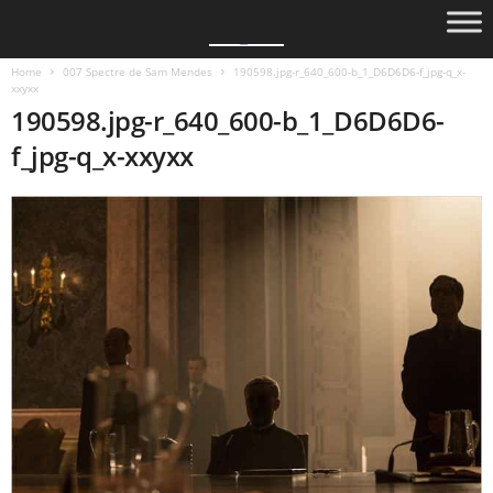
Home
007 Spectre de Sam Mendes
190598.jpg-r_640_600-b_1_D6D6D6-f_jpg-q_x-
xxyxx
190598.jpg-r_640_600-b_1_D6D6D6-
f_jpg-q_x-xxyxx