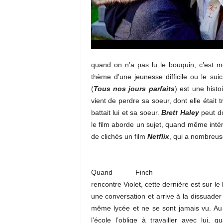
quand on n’a pas lu le bouquin, c’est moi
thème d’une jeunesse difficile ou le sui
(
Tous nos jours parfaits
) est une histo
vient de perdre sa soeur, dont elle était 
battait lui et sa soeur.
Brett Haley
peut d
le film aborde un sujet, quand même intér
de clichés un film
Netflix
, qui a nombreus
Quand Finch
rencontre Violet, cette dernière est sur le
une conversation et arrive à la dissuader d
même lycée et ne se sont jamais vu. Au d
l’école l’oblige à travailler avec lui,