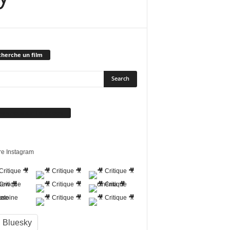
herche un film
vez-nous sur Facebook
re Instagram
Bluesky