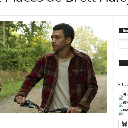
Rec
Sui
Not