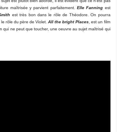
ujet est plutôt bien abordé, il est évident que ce n’est pas
iture maîtrisée y parvient parfaitement.
Elle Fanning
est
Smith
est très bon dans le rôle de Théodore. On pourra
 le rôle du père de Violet.
All the bright Places
, est un film
 qui ne peut que toucher, une oeuvre au sujet maîtrisé qui