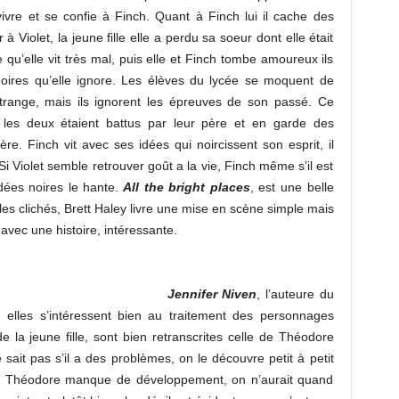
vre et se confie à Finch. Quant à Finch lui il cache des
 à Violet, la jeune fille elle a perdu sa soeur dont elle était
qu’elle vit très mal, puis elle et Finch tombe amoureux ils
oires qu’elle ignore. Les élèves du lycée se moquent de
trange, mais ils ignorent les épreuves de son passé. Ce
 les deux étaient battus par leur père et en garde des
ère. Finch vit avec ses idées qui noircissent son esprit, il
i Violet semble retrouver goût a la vie, Finch même s’il est
dées noires le hante.
All the bright places
, est une belle
les clichés, Brett Haley livre une mise en scène simple mais
 avec une histoire, intéressante.
Jennifer Niven
, l’auteure du
, elles s’intéressent bien au traitement des personnages
de la jeune fille, sont bien retranscrites celle de Théodore
sait pas s’il a des problèmes, on le découvre petit à petit
de Théodore manque de développement, on n’aurait quand