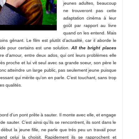
jeunes adultes, beaucoup
ne trouveront pas cette
adaptation cinéma à leur
goût par rapport au livre
quand on les entend. Mais
ns gênant. Le film est plutôt d’actualité, car il aborde le
cide pour certains est une solution.
All the bright places
ire d’amour, entre deux ados, qui ont leurs problèmes elle
très proche et lui vit seul avec sa grande soeur, son père le
onc atteindre un large public, pas seulement jeune puisque
essant qui mérite qu’on en parle. C’est touchant, sans trop
es qualités.
 bord d’un pont prête à sauter. Il monte avec elle, et engage
e sauter. C’est ainsi qu’ils se rencontrent, ils sont dans le
ébut la jeune fille, ne parle que très peu un travail pour
 quand celui la choisit. Rapidement ils se rapprochent et