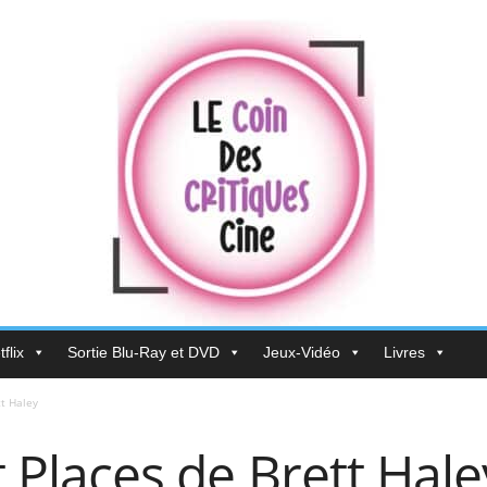
flix
Sortie Blu-Ray et DVD
Jeux-Vidéo
Livres
tt Haley
t Places de Brett Hale