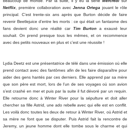
beaucoup de monde. Par la suite, il y eu la série
Mercredi
sur
Netflix
, première collaboration avec
Jenna Ortega
jouant le rôle
principal. C’est trente-six ans après que Burton décide de faire
revenir Beetlejuice d’entre les morts : ce qui était un fantasme des
fans devient donc une réalité car
Tim Burton
a exauxé leur
souhait. On prend presque tous les mêmes, et on recommence
avec des petits nouveaux en plus et c’est une réussite !
Lydia Deetz est une présentatrice de télé dans une émission où elle
prend contact avec des fantômes afin de les faire disparaître pour
aider des gens hantés par ces derniers. Elle apprend par sa mère
que son père est mort, lors de l’un de ses voyages où son avion
s’est crashé en mer et puis par la suite il fut dévoré par un requin.
Elle retourne donc à Winter River pour la sépulture et doit aller
chercher sa fille Astrid, une ado rebelle avec qui elle est en conflit.
Les voilà donc toutes les deux de retour à Winter River, où Astrid et
sa mère ne font que se disputer. Puis Astrid fait la rencontre de
Jeremy, un jeune homme dont elle tombe sous le charme et qui