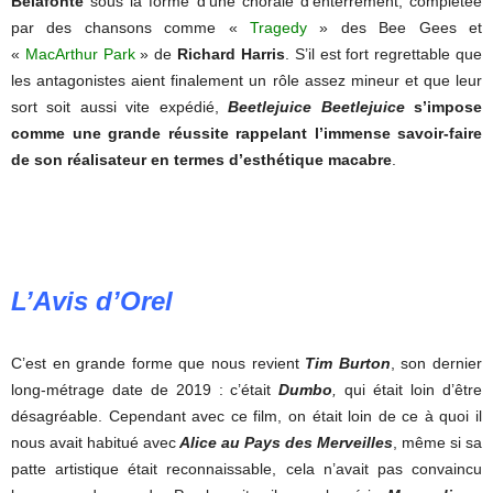
Belafonte
sous la forme d’une chorale d’enterrement, complétée
par des chansons comme «
Tragedy
» des Bee Gees et
«
MacArthur Park
» de
Richard Harris
. S’il est fort regrettable que
les antagonistes aient finalement un rôle assez mineur et que leur
sort soit aussi vite expédié,
Beetlejuice Beetlejuice
s’impose
comme une grande réussite rappelant l’immense savoir-faire
de son réalisateur en termes d’esthétique macabre
.
L’Avis d’Orel
C’est en grande forme que nous revient
Tim Burton
, son dernier
long-métrage date de 2019 : c’était
Dumbo
,
qui était loin d’être
désagréable. Cependant avec ce film, on était loin de ce à quoi il
nous avait habitué avec
Alice au Pays des Merveilles
, même si sa
patte artistique était reconnaissable, cela n’avait pas convaincu