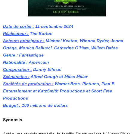
Date de sortie :
11 septembre 2024
Réalisateur :
Tim Burton
Acteurs principaux :
Michael Keaton, Winona Ryder, Jenna
Ortega, Monica Bellucci, Catherine O’Hara, Willem Dafoe
Genre :
Fantastique
Nationalité :
Américain
Compositeur :
Danny Elfman
Scénaristes :
Alfred Gough et Miles Millar
Sociétés de production :
Warner Bros. Pictures, Plan B
Entertainment et KatzSmith Productions et Scott Free
Productions
Budget :
100
millions de dollars
Synopsis
Après une terrible tragédie, la famille Deetz revient à Winter River.