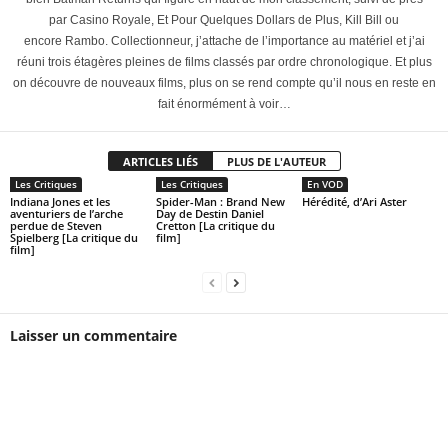
par Casino Royale, Et Pour Quelques Dollars de Plus, Kill Bill ou
encore Rambo. Collectionneur, j’attache de l’importance au matériel et j’ai
réuni trois étagères pleines de films classés par ordre chronologique. Et plus
on découvre de nouveaux films, plus on se rend compte qu’il nous en reste en
fait énormément à voir…
ARTICLES LIÉS
PLUS DE L'AUTEUR
Les Critiques
Les Critiques
En VOD
Indiana Jones et les
Spider-Man : Brand New
Hérédité, d’Ari Aster
aventuriers de l’arche
Day de Destin Daniel
perdue de Steven
Cretton [La critique du
Spielberg [La critique du
film]
film]
Laisser un commentaire