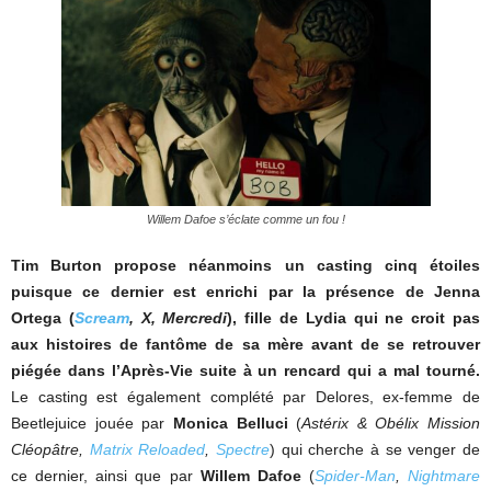
Willem Dafoe s’éclate comme un fou !
Tim Burton propose néanmoins un casting cinq étoiles
puisque ce dernier est enrichi par la présence de Jenna
Ortega (
Scream
, X, Mercredi
), fille de Lydia qui ne croit pas
aux histoires de fantôme de sa mère avant de se retrouver
piégée dans l’Après-Vie suite à un rencard qui a mal tourné.
Le casting est également complété par Delores, ex-femme de
Beetlejuice jouée par
Monica Belluci
(
Astérix & Obélix Mission
Cléopâtre,
Matrix Reloaded
,
Spectre
) qui cherche à se venger de
ce dernier, ainsi que par
Willem Dafoe
(
Spider-Man
,
Nightmare