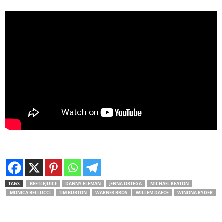
TAGS
BEETLEJUICE
DANNY ELFMAN
JENNA ORTEGA
MICHAEL KEATON
MONICA BELLUCCI
TIM BURTON
WARNER BROS
WILLEM DAFOE
WINONA RYDER