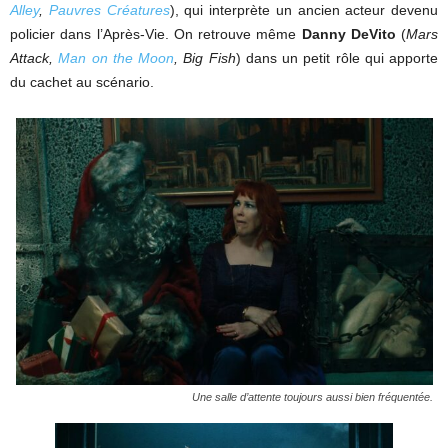
Alley
,
Pauvres Créatures
), qui interprète un ancien acteur devenu
policier dans l’Après-Vie. On retrouve même
Danny DeVito
(
Mars
Attack,
Man on the Moon
, Big Fish
) dans un petit rôle qui apporte
du cachet au scénario.
Une salle d’attente toujours aussi bien fréquentée.