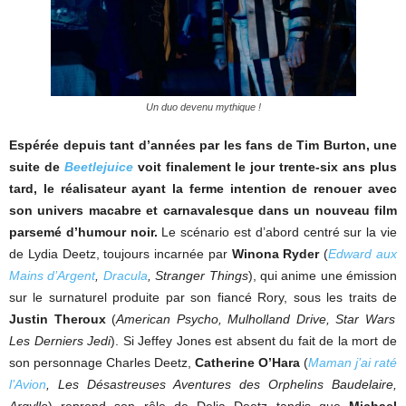
Un duo devenu mythique !
Espérée depuis tant d’années par les fans de Tim Burton, une
suite de
Beetlejuice
voit finalement le jour trente-six ans plus
tard, le réalisateur ayant la ferme intention de renouer avec
son univers macabre et carnavalesque dans un nouveau film
parsemé d’humour noir.
Le scénario est d’abord centré sur la vie
de Lydia Deetz, toujours incarnée par
Winona Ryder
(
Edward aux
Mains d’Argent
,
Dracula
, Stranger Things
), qui anime une émission
sur le surnaturel produite par son fiancé Rory, sous les traits de
Justin Theroux
(
American Psycho, Mulholland Drive, Star Wars
Les Derniers Jedi
). Si Jeffey Jones est absent du fait de la mort de
son personnage Charles Deetz,
Catherine O’Hara
(
Maman j’ai raté
l’Avion
, Les Désastreuses Aventures des Orphelins Baudelaire,