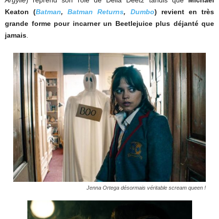
Argylle
) reprend son rôle de Delia Deetz tandis que
Michael
Keaton (
Batman
,
Batman Returns
,
Dumbo
) revient en très
grande forme pour incarner un Beetlejuice plus déjanté que
jamais
.
Jenna Ortega désormais véritable scream queen !