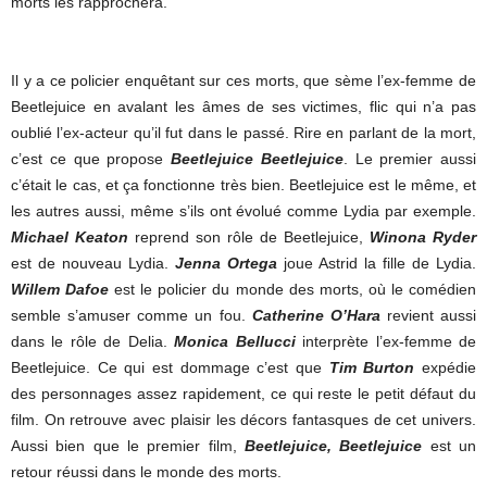
morts les rapprochera.
Il y a ce policier enquêtant sur ces morts, que sème l’ex-femme de
Beetlejuice en avalant les âmes de ses victimes, flic qui n’a pas
oublié l’ex-acteur qu’il fut dans le passé. Rire en parlant de la mort,
c’est ce que propose
Beetlejuice Beetlejuice
. Le premier aussi
c’était le cas, et ça fonctionne très bien. Beetlejuice est le même, et
les autres aussi, même s’ils ont évolué comme Lydia par exemple.
Michael Keaton
reprend son rôle de Beetlejuice,
Winona Ryder
est de nouveau Lydia.
Jenna Ortega
joue Astrid la fille de Lydia.
Willem Dafoe
est le policier du monde des morts, où le comédien
semble s’amuser comme un fou.
Catherine O’Hara
revient aussi
dans le rôle de Delia.
Monica Bellucci
interprète l’ex-femme de
Beetlejuice. Ce qui est dommage c’est que
Tim Burton
expédie
des personnages assez rapidement, ce qui reste le petit défaut du
film. On retrouve avec plaisir les décors fantasques de cet univers.
Aussi bien que le premier film,
Beetlejuice, Beetlejuice
est un
retour réussi dans le monde des morts.