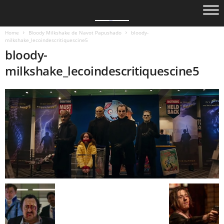
Home
Bloody Milkshake de Navot Papushado
bloody-
milkshake_lecoindescritiquescine5
bloody-
milkshake_lecoindescritiquescine5