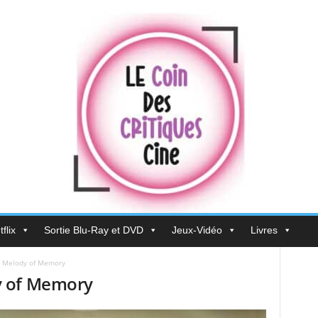
flix
Sortie Blu-Ray et DVD
Jeux-Vidéo
Livres
 Melody of Memory
y of Memory