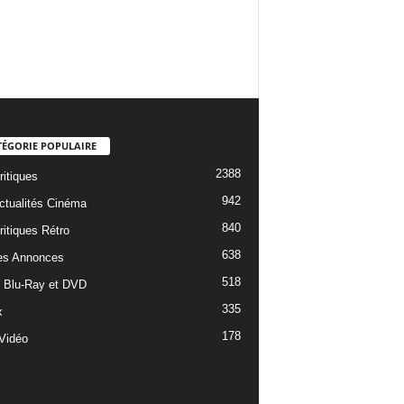
TÉGORIE POPULAIRE
2388
ritiques
942
ctualités Cinéma
840
ritiques Rétro
638
es Annonces
518
e Blu-Ray et DVD
335
x
178
Vidéo