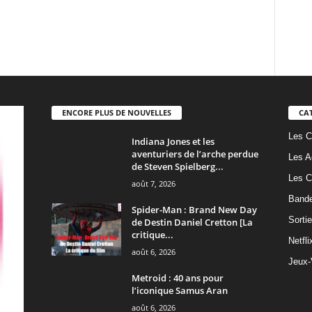
ENCORE PLUS DE NOUVELLES
CA
Les C
Indiana Jones et les
aventuriers de l’arche perdue
Les A
de Steven Spielberg...
Les C
août 7, 2026
Band
Spider-Man : Brand New Day
Sorti
de Destin Daniel Cretton [La
critique...
Netfli
août 6, 2026
Jeux-
Metroid : 40 ans pour
l’iconique Samus Aran
août 6, 2026