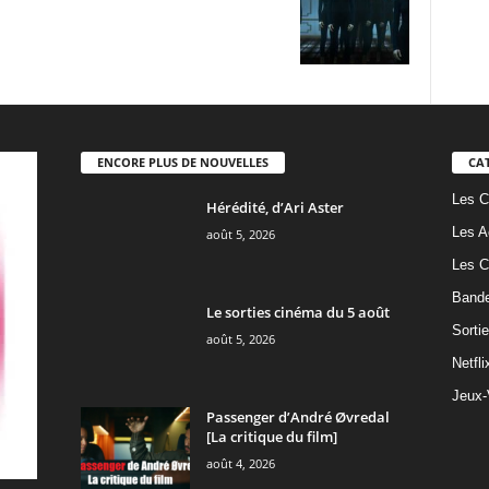
ENCORE PLUS DE NOUVELLES
CA
Les C
Hérédité, d’Ari Aster
Les A
août 5, 2026
Les C
Band
Le sorties cinéma du 5 août
Sorti
août 5, 2026
Netfli
Jeux-
Passenger d’André Øvredal
[La critique du film]
août 4, 2026