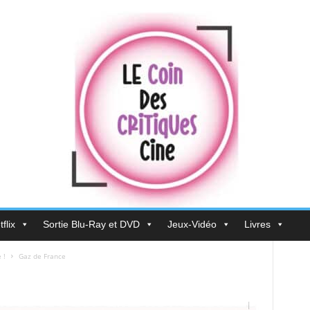
flix
Sortie Blu-Ray et DVD
Jeux-Vidéo
Livres
 !
Gaz de France