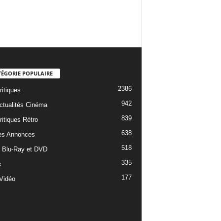
TÉGORIE POPULAIRE
2386
ritiques
942
ctualités Cinéma
839
ritiques Rétro
638
es Annonces
518
e Blu-Ray et DVD
335
x
177
Vidéo