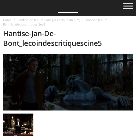
Home
Hantise de Jan De Bont [La critique du film]
Hantise-Jan-De-
Bont_lecoindescritiquescine5
Hantise-Jan-De-
Bont_lecoindescritiquescine5