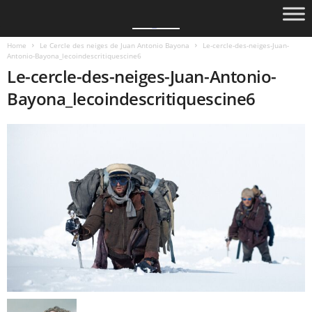
Home
Le Cercle des neiges de Juan Antonio Bayona
Le-cercle-des-neiges-Juan-
Antonio-Bayona_lecoindescritiquescine6
Le-cercle-des-neiges-Juan-Antonio-
Bayona_lecoindescritiquescine6