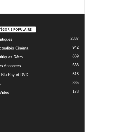
TÉGORIE POPULAIRE
2387
ritiques
942
ctualités Cinéma
839
ritiques Rétro
638
es Annonces
518
e Blu-Ray et DVD
335
x
178
Vidéo