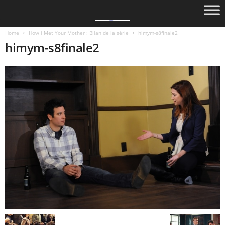
Home
How i Met Your Mother : Bilan de la série
himym-s8finale2
himym-s8finale2