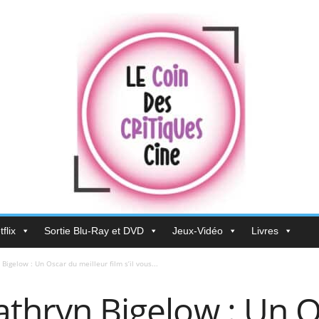
flix
Sortie Blu-Ray et DVD
Jeux-Vidéo
Livres
Bigelow : Un Oscar du meilleur film s’il vous...
athryn Bigelow : Un 