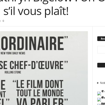
s’il vous plaît!
0
Rec
Sui
Not