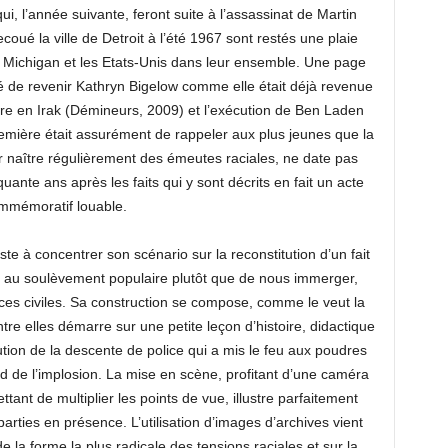
i, l’année suivante, feront suite à l’assassinat de Martin
oué la ville de Detroit à l’été 1967 sont restés une plaie
 Michigan et les Etats-Unis dans leur ensemble. Une page
dé de revenir Kathryn Bigelow comme elle était déjà revenue
rre en Irak (Démineurs, 2009) et l’exécution de Ben Laden
remière était assurément de rappeler aux plus jeunes que la
ir naître régulièrement des émeutes raciales, ne date pas
inquante ans après les faits qui y sont décrits en fait un acte
mmémoratif louable.
iste à concentrer son scénario sur la reconstitution d’un fait
èle au soulèvement populaire plutôt que de nous immerger,
es civiles. Sa construction se compose, comme le veut la
entre elles démarre sur une petite leçon d’histoire, didactique
tution de la descente de police qui a mis le feu aux poudres
 de l’implosion. La mise en scène, profitant d’une caméra
ant de multiplier les points de vue, illustre parfaitement
parties en présence. L’utilisation d’images d’archives vient
de la forme la plus radicale des tensions raciales et sur la