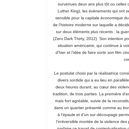
survenues deux ans plus tôt ou celles qu
Luther King), les évènements qui ont sec
sensible pour la capitale économique du
de l’histoire moderne sur laquelle a déci
sur deux éléments plus récents : la gue
(Zero Dark Thirty, 2012). Son intention p
situation américaine, qui continue à vo
d’hier et l’idée de faire sortir son film c
co
Le postulat choisi par la réalisatrice cons
divers sordide qui a eu lieu en parall
deux heures durant, au cœur des violenc
tradition, de trois parties. La première d’
mais fort agréable, suivie de la reconsti
dans un quartier présenté comme au bord
à l’épaule et d’un sur-découpage permett
l’irréversible montée de la violence des 
parfaire ce travail de contextualisation 