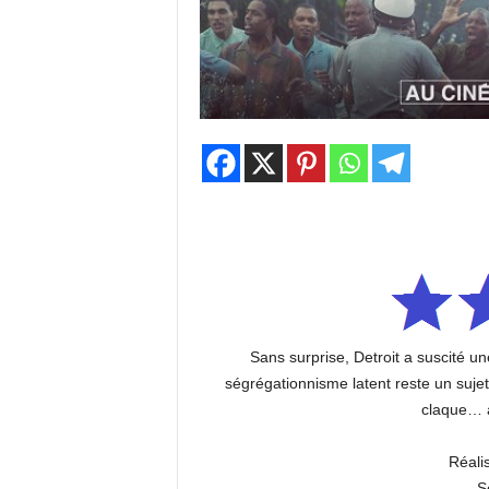
Sans surprise, Detroit a suscité u
ségrégationnisme latent reste un suje
claque… a
Réali
S