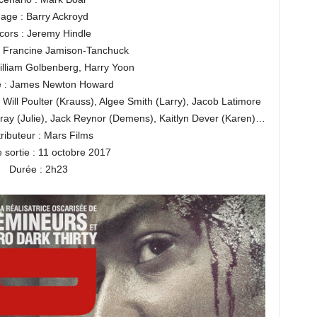
age : Barry Ackroyd
cors : Jeremy Hindle
 Francine Jamison-Tanchuck
illiam Golbenberg, Harry Yoon
 : James Newton Howard
 Will Poulter (Krauss), Algee Smith (Larry), Jacob Latimore
rray (Julie), Jack Reynor (Demens), Kaitlyn Dever (Karen)…
tributeur : Mars Films
 sortie : 11 octobre 2017
Durée : 2h23