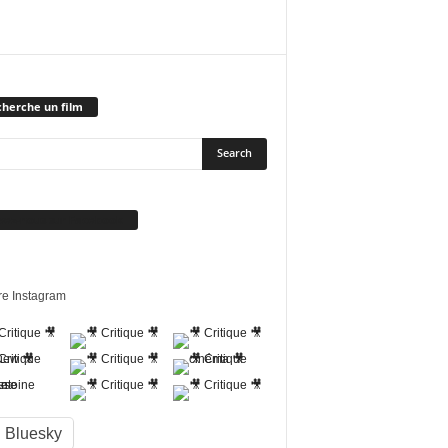
herche un film
vez-nous sur Facebook
re Instagram
Bluesky