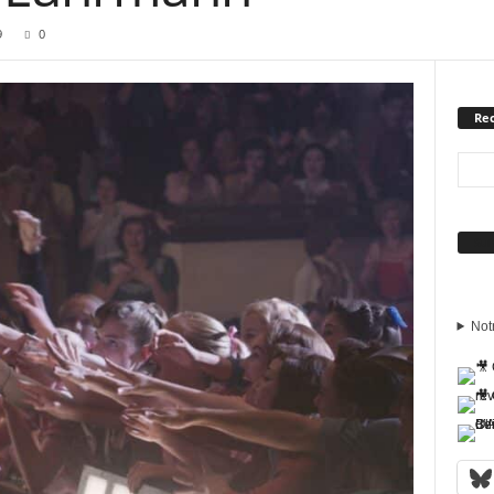
9
0
Rec
Sui
Not