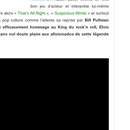
bon jeu d’acteur et interprète lui-même
re alors «
That’s All Right
», «
Suspicious Minds
» et surtout
a pop culture comme l’atteste sa reprise par
Bill Pullman
t efficacement hommage au King du rock’n roll, Elvis
sans nul doute plaire aux aficionados de cette légende