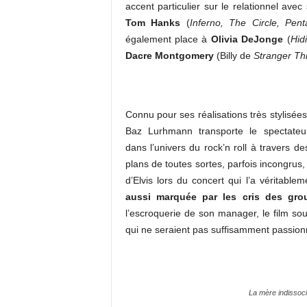
accent particulier sur le relationnel ave
Tom Hanks
(
Inferno, The Circle, Pen
également place à
Olivia DeJonge
(
Hid
Dacre Montgomery
(Billy de
Stranger Th
Connu pour ses réalisations très stylisées
Baz Lurhmann transporte le spectateu
dans l’univers du rock’n roll à travers de
plans de toutes sortes, parfois incongr
d’Elvis lors du concert qui l’a véritable
aussi marquée par les cris des grou
l’escroquerie de son manager, le film so
qui ne seraient pas suffisamment passionné
La mère indissoci