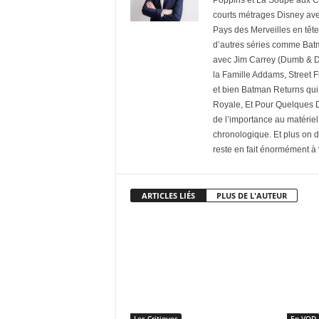
Poppins et La Soupe aux C
courts métrages Disney ave
Pays des Merveilles en têt
d’autres séries comme Batm
avec Jim Carrey (Dumb & Du
la Famille Addams, Street F
et bien Batman Returns qui
Royale, Et Pour Quelques Do
de l’importance au matériel 
chronologique. Et plus on 
reste en fait énormément à
ARTICLES LIÉS
PLUS DE L'AUTEUR
Les Critiques
En VOD