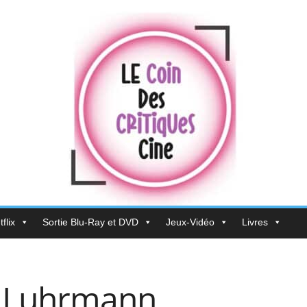
flix
Sortie Blu-Ray et DVD
Jeux-Vidéo
Livres
az Luhrmann