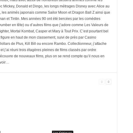
houx, mais avec aussi de nombreux dessins animés comme les
c Mickey, Donald et Dingo, les longs métrages Disney avec Alice au
e, les animés japonais comme Sailor Moon et Dragon Ball Z ainsi que
an et Tintin. Mes années 90 ont été bercées par les comédies
mber en tête) ou d’autres films que j’adore comme Les Valeurs de
ighter, Mortal Kombat, Casper et Mary à Tout Prix. C’est pourtant bel
 figure en haut de mon classement, suivi de près par Casino
llars de Plus, Kill Bill ou encore Rambo. Collectionneur, j’attache
et j’ai réuni trois étagères pleines de films classés par ordre
découvre de nouveaux films, plus on se rend compte qu’il nous en
 voir…
Les Critiques