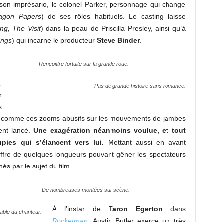
c son imprésario, le colonel Parker, personnage qui change
tagon Papers
) de ses rôles habituels. Le casting laisse
ing, The Visit
) dans la peau de Priscilla Presley, ainsi qu’à
ings
) qui incarne le producteur
Steve Binder
.
Rencontre fortuite sur la grande roue.
,
Pas de grande histoire sans romance.
r
s
us, comme ces zooms abusifs sur les mouvements de jambes
ment lancé.
Une exagération néanmoins voulue, et tout
pies qui s’élancent vers lui.
Mettant aussi en avant
uffre de quelques longueurs pouvant gêner les spectateurs
s par le sujet du film.
De nombreuses montées sur scène.
À l’instar de
Taron Egerton
dans
able du chanteur.
Rocketman
, Austin Butler exerce un très