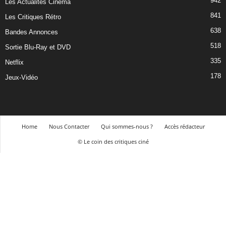
942
Les Actualités Cinéma
841
Les Critiques Rétro
638
Bandes Annonces
518
Sortie Blu-Ray et DVD
335
Netflix
178
Jeux-Vidéo
Home
Nous Contacter
Qui sommes-nous ?
Accès rédacteur
© Le coin des critiques ciné