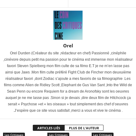
Orel
Orel Durden (Créateur du site ,rédacteur en chef) Passionné ,cinéphile
,cinévore depuis petit ma passion pour le cinéma est immense mon réalisateur
favori Steven Spielberg mon film culte de sa filmo E.T je ne m’en lasse pas
ainsi que Jaws .Mon film culte préféré Fight Club de Fincher mon deuxuième
réalisateur favori ,dont Zodiac s’ajoute a mes favoris de sa filmographie .Les
films comme Alien de Ridley Scott ,Elephant de Gus Van Sant ,Into the Wild de
Sean Penn ou encore Requiem for a dream de Aronofsky sont les oeuvres
auquel je ne me lasse pas .Sinon si je devais ,dire deux film de Hitchcock ça
serait « Psychose »et « les oiseaux » tout simplement des chef d’oeuvres
.J’espère que ce site vous satisfait ,merci a vous et vive le cinéma .
ARTICLES LIÉS
PLUS DE L'AUTEUR
Les Critiques
Les Critiques
Les Critiques