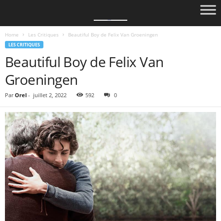
Home
Les Critiques
Beautiful Boy de Felix Van Groeningen
LES CRITIQUES
Beautiful Boy de Felix Van
Groeningen
Par
Orel
-
juillet 2, 2022
592
0