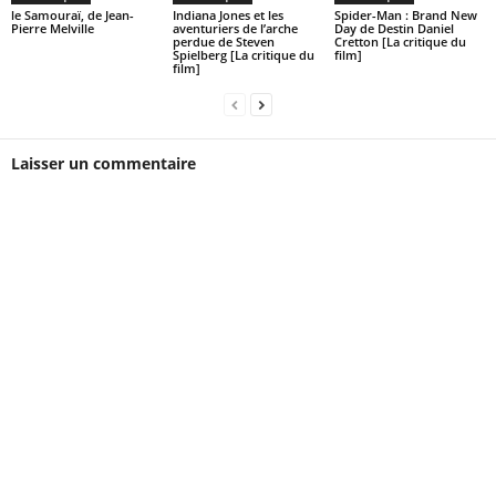
le Samouraï, de Jean-
Indiana Jones et les
Spider-Man : Brand New
Pierre Melville
aventuriers de l’arche
Day de Destin Daniel
perdue de Steven
Cretton [La critique du
Spielberg [La critique du
film]
film]
Laisser un commentaire