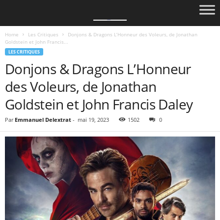
Home
Les Critiques
Donjons & Dragons L’Honneur des Voleurs, de Jonathan
Goldstein et John Francis...
LES CRITIQUES
Donjons & Dragons L’Honneur
des Voleurs, de Jonathan
Goldstein et John Francis Daley
Par
Emmanuel Delextrat
-
mai 19, 2023
1502
0