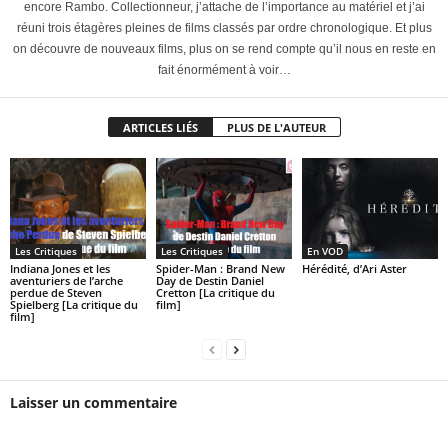
encore Rambo. Collectionneur, j’attache de l’importance au matériel et j’ai
réuni trois étagères pleines de films classés par ordre chronologique. Et plus
on découvre de nouveaux films, plus on se rend compte qu’il nous en reste en
fait énormément à voir…
ARTICLES LIÉS
PLUS DE L'AUTEUR
Les Critiques
Les Critiques
En VOD
Indiana Jones et les
Spider-Man : Brand New
Hérédité, d’Ari Aster
aventuriers de l’arche
Day de Destin Daniel
perdue de Steven
Cretton [La critique du
Spielberg [La critique du
film]
film]
Laisser un commentaire