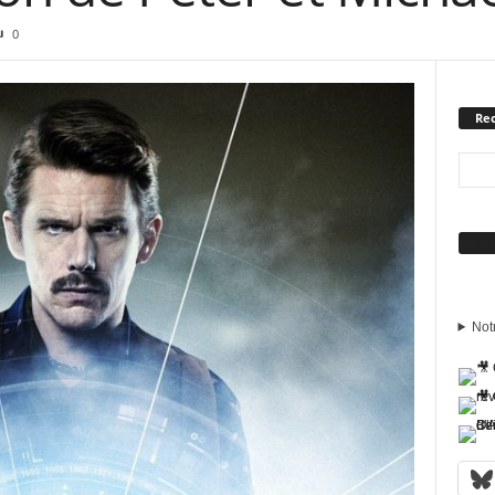
0
Rec
Sui
Not