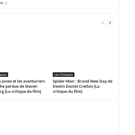
le :)
iques
Les Critiques
 Jones et les aventuriers
Spider-Man : Brand New Day de
che perdue de Steven
Destin Daniel Cretton [La
rg [La critique du film]
critique du film]