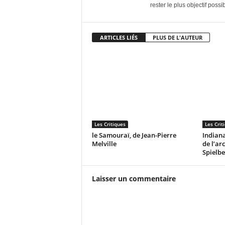
rester le plus objectif possib
ARTICLES LIÉS
PLUS DE L'AUTEUR
Les Critiques
Les Crit
le Samouraï, de Jean-Pierre
Indiana
Melville
de l’ar
Spielbe
Laisser un commentaire