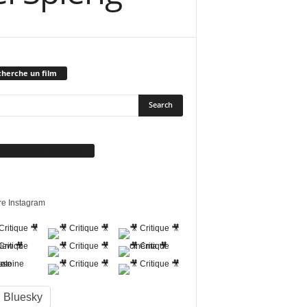
herche un film
vez-nous sur Facebook
re Instagram
Bluesky