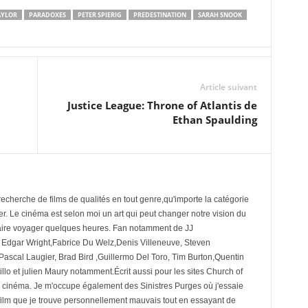
AYLOR
PARADOXES
PETER SPIERIG
PREDESTINATION
SARAH SNOOK
Article suivant
Justice League: Throne of Atlantis de
Ethan Spaulding
cherche de films de qualités en tout genre,qu'importe la catégorie
ger. Le cinéma est selon moi un art qui peut changer notre vision du
ire voyager quelques heures. Fan notamment de JJ
 Edgar Wright,Fabrice Du Welz,Denis Villeneuve, Steven
Pascal Laugier, Brad Bird ,Guillermo Del Toro, Tim Burton,Quentin
illo et julien Maury notamment.Écrit aussi pour les sites Church of
 cinéma. Je m'occupe également des Sinistres Purges où j'essaie
ilm que je trouve personnellement mauvais tout en essayant de