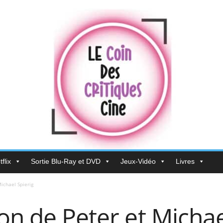
flix
Sortie Blu-Ray et DVD
Jeux-Vidéo
Livres
ichael Spierig
on de Peter et Michae