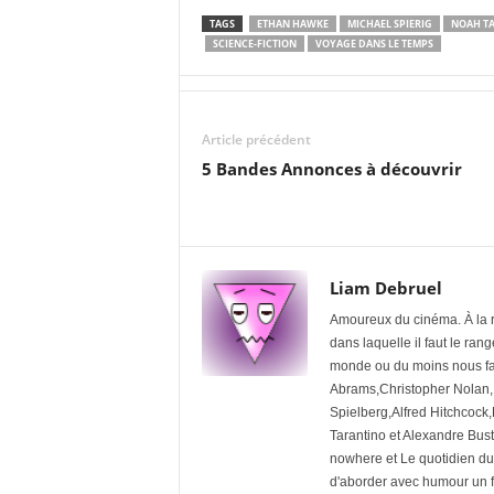
TAGS
ETHAN HAWKE
MICHAEL SPIERIG
NOAH T
SCIENCE-FICTION
VOYAGE DANS LE TEMPS
Article précédent
5 Bandes Annonces à découvrir
Liam Debruel
Amoureux du cinéma. À la re
dans laquelle il faut le ran
monde ou du moins nous fa
Abrams,Christopher Nolan,
Spielberg,Alfred Hitchcock,
Tarantino et Alexandre Bust
nowhere et Le quotidien du
d'aborder avec humour un f