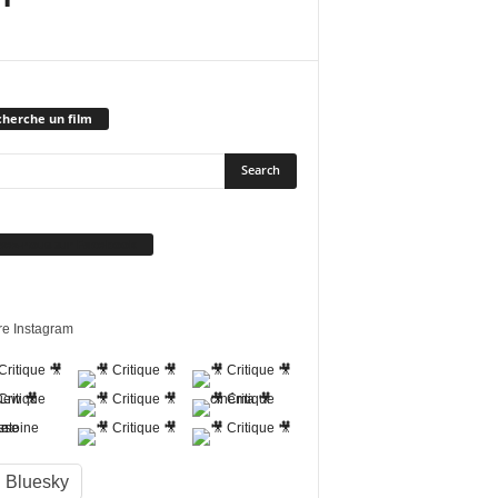
herche un film
vez-nous sur Facebook
re Instagram
Bluesky