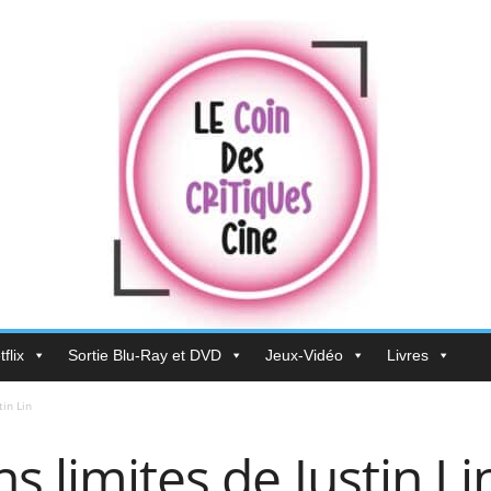
flix
Sortie Blu-Ray et DVD
Jeux-Vidéo
Livres
tin Lin
s limites de Justin Li