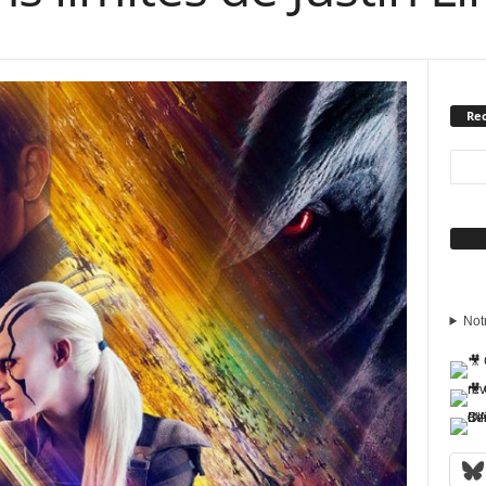
Rec
Sui
Not