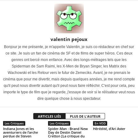
valentin pejoux
Bonjour je me présente, je m'appelle Valentin, je suis co-rédacteur en chef sur
ce site. Je suis un fan de cinéma de SF et de films de super héros. Ces deux
genres ont bercé mon enfance. Avec des longs-métrages tels que les
Spiderman de Sam Raimi, les X-Men de Bryan Singer, les Matrix des
Wachowski et les Retour vers le futur de Zemeciks. Avant, je ne prenais le
cinéma que pour me divertir, mais depuis quelques années, je me rend compte
qu'il peut nous divertir autant qu'il peut nous faire réfléchir. C'est pour cela, peu
importe le type de film que je regarde, j'essaye de voir si le rélisateur veut nous
dire quelque chose à nous spectateur.
ARTICLES LIÉS
PLUS DE L'AUTEUR
Les Critiques
Les Critiques
En VOD
Indiana Jones et les
Spider-Man : Brand New
Hérédité, d’Ari Aster
aventuriers de l’arche
Day de Destin Daniel
perdue de Steven
Cretton [La critique du