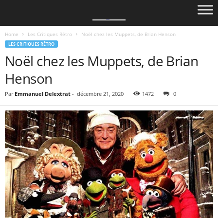
Home
Les Critiques Rétro
Noël chez les Muppets, de Brian Henson
LES CRITIQUES RÉTRO
Noël chez les Muppets, de Brian
Henson
Par
Emmanuel Delextrat
-
décembre 21, 2020
1472
0