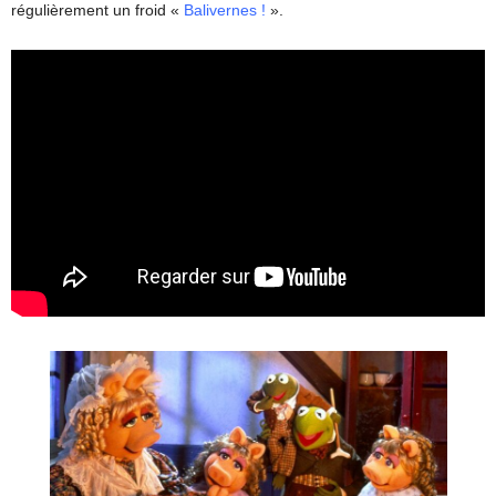
régulièrement un froid «
Balivernes !
».