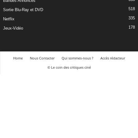
Bandes Annonces
518
Sortie Blu-Ray et DVD
335
Netflix
178
Jeux-Vidéo
Home
Nous Contacter
Qui sommes-nous ?
Accès rédacteur
© Le coin des critiques ciné