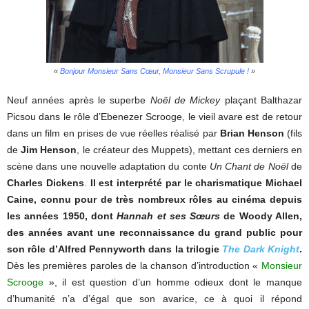
«
Bonjour Monsieur Sans Cœur, Monsieur Sans Scrupule !
»
Neuf années après le superbe
Noël de Mickey
plaçant Balthazar
Picsou dans le rôle d’Ebenezer Scrooge, le vieil avare est de retour
dans un film en prises de vue réelles réalisé par
Brian Henson
(fils
de
Jim Henson
, le créateur des Muppets), mettant ces derniers en
scène dans une nouvelle adaptation du conte
Un Chant de Noël
de
Charles Dickens
.
Il est interprété par le charismatique Michael
Caine, connu pour de très nombreux rôles au cinéma depuis
les années 1950, dont
Hannah et ses Sœurs
de Woody Allen,
des années avant une reconnaissance du grand public pour
son rôle d’Alfred Pennyworth dans la trilogie
The Dark Knight
.
Dès les premières paroles de la chanson d’introduction «
Monsieur
Scrooge
», il est question d’un homme odieux dont le manque
d’humanité n’a d’égal que son avarice, ce à quoi il répond