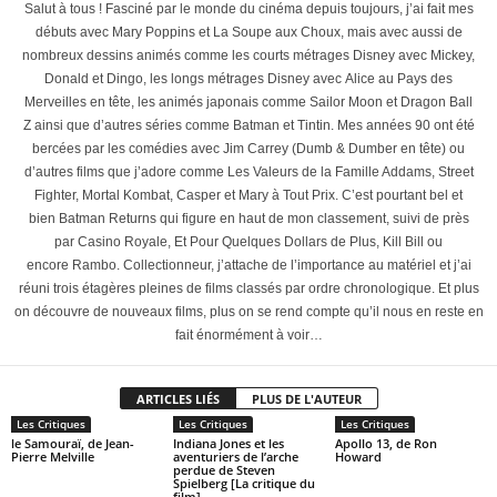
Salut à tous ! Fasciné par le monde du cinéma depuis toujours, j’ai fait mes
débuts avec Mary Poppins et La Soupe aux Choux, mais avec aussi de
nombreux dessins animés comme les courts métrages Disney avec Mickey,
Donald et Dingo, les longs métrages Disney avec Alice au Pays des
Merveilles en tête, les animés japonais comme Sailor Moon et Dragon Ball
Z ainsi que d’autres séries comme Batman et Tintin. Mes années 90 ont été
bercées par les comédies avec Jim Carrey (Dumb & Dumber en tête) ou
d’autres films que j’adore comme Les Valeurs de la Famille Addams, Street
Fighter, Mortal Kombat, Casper et Mary à Tout Prix. C’est pourtant bel et
bien Batman Returns qui figure en haut de mon classement, suivi de près
par Casino Royale, Et Pour Quelques Dollars de Plus, Kill Bill ou
encore Rambo. Collectionneur, j’attache de l’importance au matériel et j’ai
réuni trois étagères pleines de films classés par ordre chronologique. Et plus
on découvre de nouveaux films, plus on se rend compte qu’il nous en reste en
fait énormément à voir…
ARTICLES LIÉS
PLUS DE L'AUTEUR
Les Critiques
Les Critiques
Les Critiques
le Samouraï, de Jean-
Indiana Jones et les
Apollo 13, de Ron
Pierre Melville
aventuriers de l’arche
Howard
perdue de Steven
Spielberg [La critique du
film]