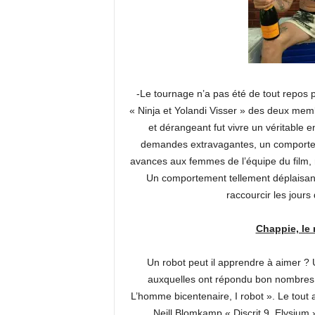
-Le tournage n’a pas été de tout repos 
« Ninja et Yolandi Visser » des deux me
et dérangeant fut vivre un véritable e
demandes extravagantes, un comporteme
avances aux femmes de l’équipe du film, 
Un comportement tellement déplaisant 
raccourcir les jour
Chappie, le 
Un robot peut il apprendre à aimer ? 
auxquelles ont répondu bon nombres de
L’homme bicentenaire, I robot ». Le tout
Neill Blomkamp « Discrit 9, Elysium 