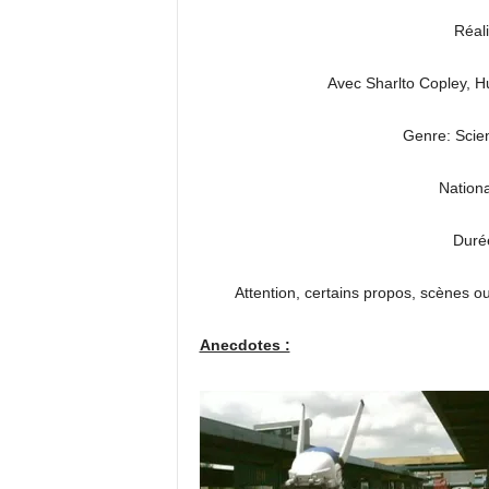
Réal
Avec Sharlto Copley, H
Genre: Scien
Nationa
Durée
Attention, certains propos, scènes o
Anecdotes :