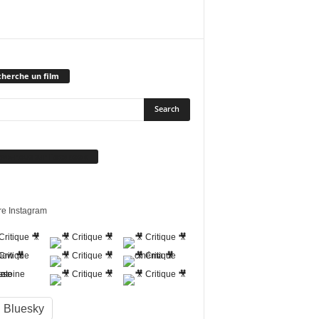
herche un film
vez-nous sur Facebook
re Instagram
Bluesky