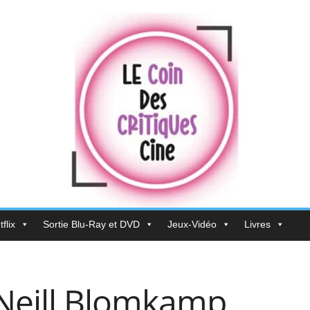
flix
Sortie Blu-Ray et DVD
Jeux-Vidéo
Livres
Neill Blomkamp