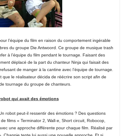
pour l’équipe du film en raison du comportement ingérable
mbres du groupe Die Antwoord. Ce groupe de musique trash
nfer à l’équipe du film pendant le tournage. Faisant des
nt déplacé de la part du chanteur Ninja qui faisait des
refusant de manger à la cantine avec l’équipe de tournage.
que le réalisateur décida de réécrire son script afin de
s de tournage du groupe de chanteurs.
robot qui avait des émotions
Un robot peut-il ressentir des émotions ? Des questions
 films « Terminator 2, Wall-e, Short circuit, Robocop,
 avec une approche différente pour chaque film. Réalisé par
», Chappie tente lui aussi une nouvelle approche. Et si