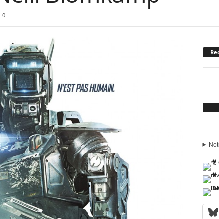
0
Rec
Sui
Not