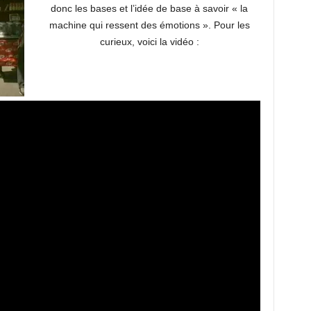
donc les bases et l’idée de base à savoir « la
machine qui ressent des émotions ». Pour les
curieux, voici la vidéo :