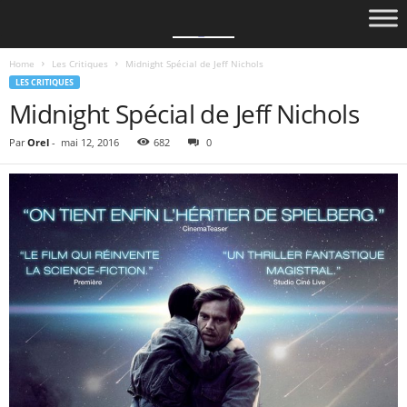
Home
Les Critiques
Midnight Spécial de Jeff Nichols
LES CRITIQUES
Midnight Spécial de Jeff Nichols
Par
Orel
-
mai 12, 2016
682
0