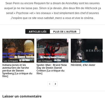
Sean Penn ou encore Requiem for a dream de Aronofsky sont les oeuvres
auquel je ne me lasse pas .Sinon si je devais ,dire deux film de Hitchcock ça
serait « Psychose »et « les oiseaux » tout simplement des chef d’oeuvres
.J’espère que ce site vous satisfait ,merci a vous et vive le cinéma .
ARTICLES LIÉS
PLUS DE L'AUTEUR
Les Critiques
Les Critiques
En VOD
Indiana Jones et les
Spider-Man : Brand New
Hérédité, d’Ari Aster
aventuriers de l’arche
Day de Destin Daniel
perdue de Steven
Cretton [La critique du
Spielberg [La critique du
film]
film]
Laisser un commentaire