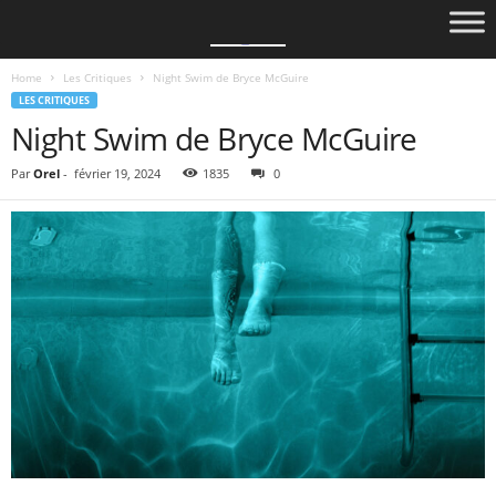
Home
Les Critiques
Night Swim de Bryce McGuire
LES CRITIQUES
Night Swim de Bryce McGuire
Par
Orel
-
février 19, 2024
1835
0