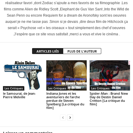
réalisateur favori ,dont Zodiac s’ajoute a mes favoris de sa filmographie .Les
films comme Alien de Ridley Scott ,Elephant de Gus Van Sant ,Into the Wild de
Sean Penn ou encore Requiem for a dream de Aronofsky sont les oeuvres
auquel je ne me lasse pas .Sinon si je devais ,dire deux film de Hitchcock ça
serait « Psychose »et « les oiseaux » tout simplement des chef d’oeuvres
.J’espère que ce site vous satisfait ,merci a vous et vive le cinéma .
ARTICLES LIÉS
PLUS DE L'AUTEUR
Les Critiques
Les Critiques
Les Critiques
le Samouraï, de Jean-
Indiana Jones et les
Spider-Man : Brand New
Pierre Melville
aventuriers de l’arche
Day de Destin Daniel
perdue de Steven
Cretton [La critique du
Spielberg [La critique du
film]
film]