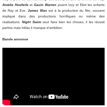
Amélie Hoeferle
et
Gavin Warren
jouent Izzy et Eliot les enfants
de Ray et Eve.
James Wan
est à la production du film, souvent
impliqué dans des productions horrifiques ou même des
réalisations.
Night Swim
veut faire bien les choses, il les réussit
parfois mais hélas il manque d’ambition.
Bande annonce