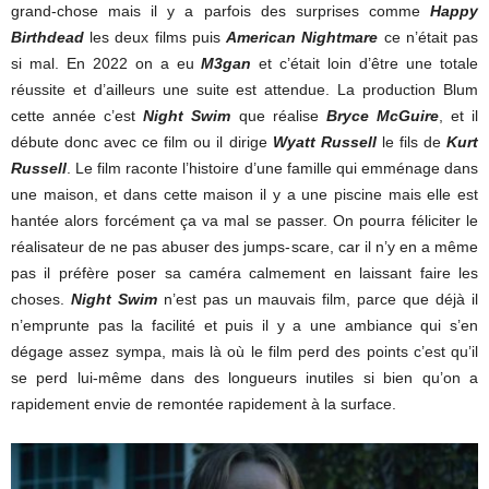
grand-chose mais il y a parfois des surprises comme
Happy
Birthdead
les deux films puis
American Nightmare
ce n’était pas
si mal. En 2022 on a eu
M3gan
et c’était loin d’être une totale
réussite et d’ailleurs une suite est attendue. La production Blum
cette année c’est
Night Swim
que réalise
Bryce McGuire
, et il
débute donc avec ce film ou il dirige
Wyatt Russell
le fils de
Kurt
Russell
. Le film raconte l’histoire d’une famille qui emménage dans
une maison, et dans cette maison il y a une piscine mais elle est
hantée alors forcément ça va mal se passer. On pourra féliciter le
réalisateur de ne pas abuser des jumps-scare, car il n’y en a même
pas il préfère poser sa caméra calmement en laissant faire les
choses.
Night Swim
n’est pas un mauvais film, parce que déjà il
n’emprunte pas la facilité et puis il y a une ambiance qui s’en
dégage assez sympa, mais là où le film perd des points c’est qu’il
se perd lui-même dans des longueurs inutiles si bien qu’on a
rapidement envie de remontée rapidement à la surface.