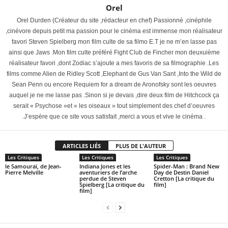
Orel
Orel Durden (Créateur du site ,rédacteur en chef) Passionné ,cinéphile
,cinévore depuis petit ma passion pour le cinéma est immense mon réalisateur
favori Steven Spielberg mon film culte de sa filmo E.T je ne m’en lasse pas
ainsi que Jaws .Mon film culte préféré Fight Club de Fincher mon deuxuième
réalisateur favori ,dont Zodiac s’ajoute a mes favoris de sa filmographie .Les
films comme Alien de Ridley Scott ,Elephant de Gus Van Sant ,Into the Wild de
Sean Penn ou encore Requiem for a dream de Aronofsky sont les oeuvres
auquel je ne me lasse pas .Sinon si je devais ,dire deux film de Hitchcock ça
serait « Psychose »et « les oiseaux » tout simplement des chef d’oeuvres
.J’espère que ce site vous satisfait ,merci a vous et vive le cinéma .
ARTICLES LIÉS
PLUS DE L'AUTEUR
Les Critiques
Les Critiques
Les Critiques
le Samouraï, de Jean-
Indiana Jones et les
Spider-Man : Brand New
Pierre Melville
aventuriers de l’arche
Day de Destin Daniel
perdue de Steven
Cretton [La critique du
Spielberg [La critique du
film]
film]