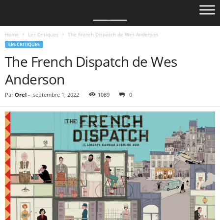
Home
Les Critiques
The French Dispatch de Wes Anderson
LES CRITIQUES
The French Dispatch de Wes
Anderson
Par
Orel
-
septembre 1, 2022
1089
0