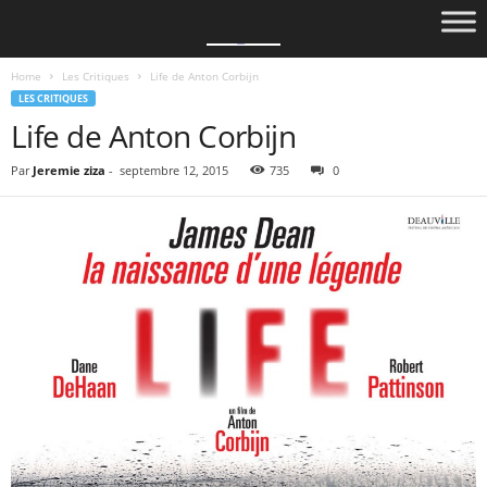
Home
Les Critiques
Life de Anton Corbijn
LES CRITIQUES
Life de Anton Corbijn
Par
Jeremie ziza
-
septembre 12, 2015
735
0