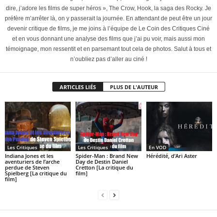
dire, j’adore les films de super héros », The Crow, Hook, la saga des Rocky. Je
préfère m’arrêter là, on y passerait la journée. En attendant de peut être un jour
devenir critique de films, je me joins à l’équipe de Le Coin des Critiques Ciné
et en vous donnant une analyse des films que j’ai pu voir, mais aussi mon
témoignage, mon ressentit et en parsemant tout cela de photos. Salut à tous et
n’oubliez pas d’aller au ciné !
ARTICLES LIÉS
PLUS DE L'AUTEUR
Les Critiques
Les Critiques
En VOD
Indiana Jones et les
Spider-Man : Brand New
Hérédité, d’Ari Aster
aventuriers de l’arche
Day de Destin Daniel
perdue de Steven
Cretton [La critique du
Spielberg [La critique du
film]
film]