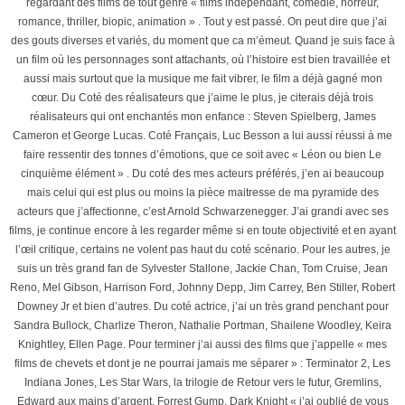
regardant des films de tout genre « films indépendant, comédie, horreur,
romance, thriller, biopic, animation » . Tout y est passé. On peut dire que j’ai
des gouts diverses et variés, du moment que ca m’émeut. Quand je suis face à
un film où les personnages sont attachants, où l’histoire est bien travaillée et
aussi mais surtout que la musique me fait vibrer, le film a déjà gagné mon
cœur. Du Coté des réalisateurs que j’aime le plus, je citerais déjà trois
réalisateurs qui ont enchantés mon enfance : Steven Spielberg, James
Cameron et George Lucas. Coté Français, Luc Besson a lui aussi réussi à me
faire ressentir des tonnes d’émotions, que ce soit avec « Léon ou bien Le
cinquième élément » . Du coté des mes acteurs préférés, j’en ai beaucoup
mais celui qui est plus ou moins la pièce maitresse de ma pyramide des
acteurs que j’affectionne, c’est Arnold Schwarzenegger. J’ai grandi avec ses
films, je continue encore à les regarder même si en toute objectivité et en ayant
l’œil critique, certains ne volent pas haut du coté scénario. Pour les autres, je
suis un très grand fan de Sylvester Stallone, Jackie Chan, Tom Cruise, Jean
Reno, Mel Gibson, Harrison Ford, Johnny Depp, Jim Carrey, Ben Stiller, Robert
Downey Jr et bien d’autres. Du coté actrice, j’ai un très grand penchant pour
Sandra Bullock, Charlize Theron, Nathalie Portman, Shailene Woodley, Keira
Knightley, Ellen Page. Pour terminer j’ai aussi des films que j’appelle « mes
films de chevets et dont je ne pourrai jamais me séparer » : Terminator 2, Les
Indiana Jones, Les Star Wars, la trilogie de Retour vers le futur, Gremlins,
Edward aux mains d’argent, Forrest Gump, Dark Knight « j’ai oublié de vous