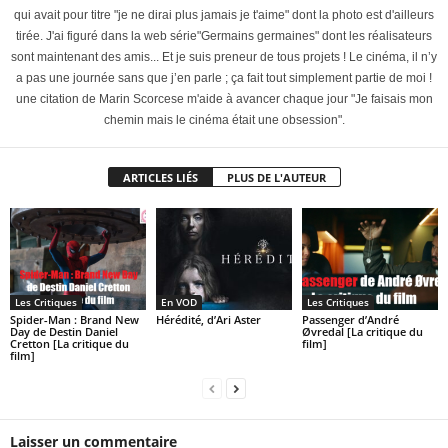
qui avait pour titre "je ne dirai plus jamais je t'aime" dont la photo est d'ailleurs
tirée. J'ai figuré dans la web série"Germains germaines" dont les réalisateurs
sont maintenant des amis... Et je suis preneur de tous projets ! Le cinéma, il n’y
a pas une journée sans que j’en parle ; ça fait tout simplement partie de moi !
une citation de Marin Scorcese m'aide à avancer chaque jour "Je faisais mon
chemin mais le cinéma était une obsession".
ARTICLES LIÉS
PLUS DE L'AUTEUR
Les Critiques
En VOD
Les Critiques
Spider-Man : Brand New
Hérédité, d’Ari Aster
Passenger d’André
Day de Destin Daniel
Øvredal [La critique du
Cretton [La critique du
film]
film]
Laisser un commentaire