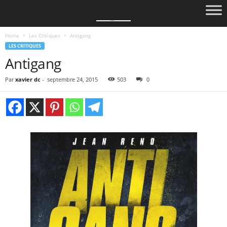
Home
Les Critiques
Antigang
LES CRITIQUES
Antigang
Par
xavier dc
-
septembre 24, 2015
503
0