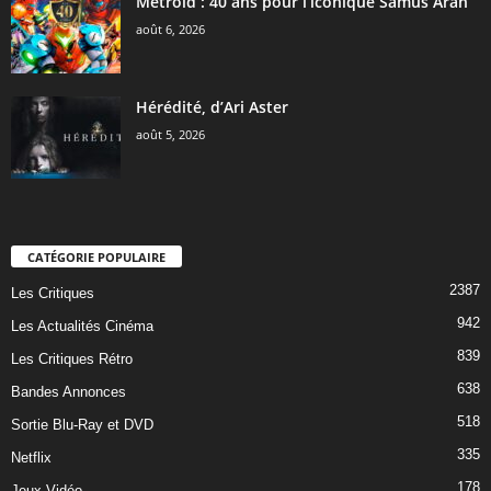
Metroid : 40 ans pour l’iconique Samus Aran
août 6, 2026
Hérédité, d’Ari Aster
août 5, 2026
CATÉGORIE POPULAIRE
2387
Les Critiques
942
Les Actualités Cinéma
839
Les Critiques Rétro
638
Bandes Annonces
518
Sortie Blu-Ray et DVD
335
Netflix
178
Jeux-Vidéo