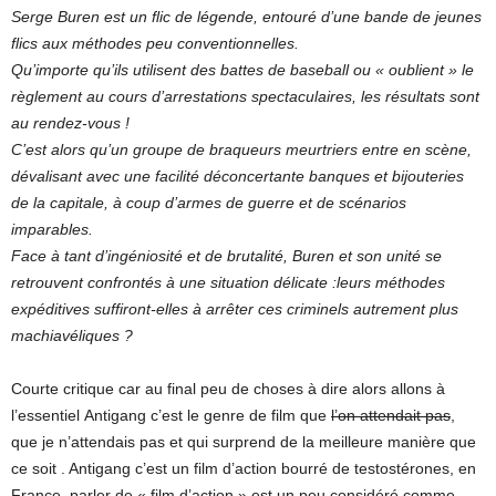
Serge Buren est un flic de légende, entouré d’une bande de jeunes
flics aux méthodes peu conventionnelles.
Qu’importe qu’ils utilisent des battes de baseball ou « oublient » le
règlement au cours d’arrestations spectaculaires, les résultats sont
au rendez-vous !
C’est alors qu’un groupe de braqueurs meurtriers entre en scène,
dévalisant avec une facilité déconcertante banques et bijouteries
de la capitale, à coup d’armes de guerre et de scénarios
imparables.
Face à tant d’ingéniosité et de brutalité, Buren et son unité se
retrouvent confrontés à une situation délicate :leurs méthodes
expéditives suffiront-elles à arrêter ces criminels autrement plus
machiavéliques ?
Courte critique car au final peu de choses à dire alors allons à
l’essentiel Antigang c’est le genre de film que
l’on attendait pas
,
que je n’attendais pas et qui surprend de la meilleure manière que
ce soit . Antigang c’est un film d’action bourré de testostérones, en
France, parler de « film d’action » est un peu considéré comme