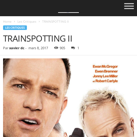
Home
Les Critiques
TRAINSPOTTING II
LES CRITIQUES
TRAINSPOTTING II
Par
xavier dc
-
mars 8, 2017
905
1