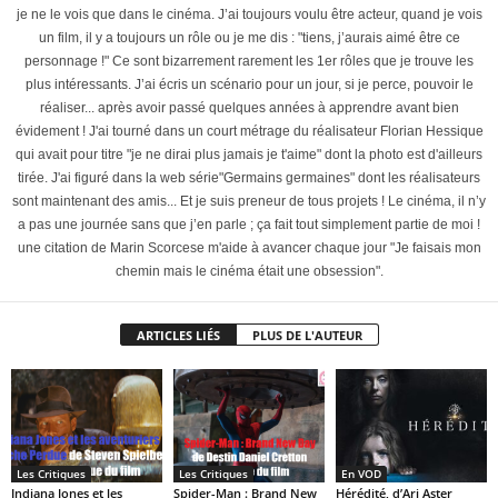
je ne le vois que dans le cinéma. J’ai toujours voulu être acteur, quand je vois
un film, il y a toujours un rôle ou je me dis : "tiens, j’aurais aimé être ce
personnage !" Ce sont bizarrement rarement les 1er rôles que je trouve les
plus intéressants. J’ai écris un scénario pour un jour, si je perce, pouvoir le
réaliser... après avoir passé quelques années à apprendre avant bien
évidement ! J'ai tourné dans un court métrage du réalisateur Florian Hessique
qui avait pour titre "je ne dirai plus jamais je t'aime" dont la photo est d'ailleurs
tirée. J'ai figuré dans la web série"Germains germaines" dont les réalisateurs
sont maintenant des amis... Et je suis preneur de tous projets ! Le cinéma, il n’y
a pas une journée sans que j’en parle ; ça fait tout simplement partie de moi !
une citation de Marin Scorcese m'aide à avancer chaque jour "Je faisais mon
chemin mais le cinéma était une obsession".
ARTICLES LIÉS
PLUS DE L'AUTEUR
Les Critiques
Les Critiques
En VOD
Indiana Jones et les
Spider-Man : Brand New
Hérédité, d’Ari Aster