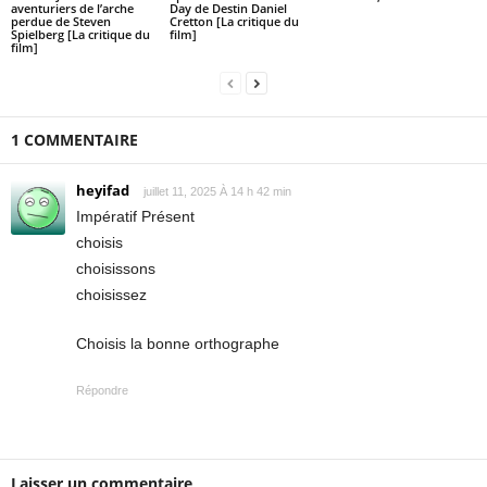
aventuriers de l’arche
Day de Destin Daniel
perdue de Steven
Cretton [La critique du
Spielberg [La critique du
film]
film]
1 COMMENTAIRE
heyifad
juillet 11, 2025 À 14 h 42 min
Impératif Présent
choisis
choisissons
choisissez
Choisis la bonne orthographe
Répondre
Laisser un commentaire