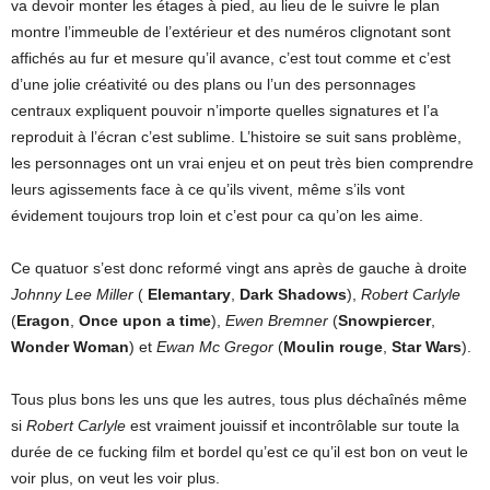
va devoir monter les étages à pied, au lieu de le suivre le plan
montre l’immeuble de l’extérieur et des numéros clignotant sont
affichés au fur et mesure qu’il avance, c’est tout comme et c’est
d’une jolie créativité ou des plans ou l’un des personnages
centraux expliquent pouvoir n’importe quelles signatures et l’a
reproduit à l’écran c’est sublime. L’histoire se suit sans problème,
les personnages ont un vrai enjeu et on peut très bien comprendre
leurs agissements face à ce qu’ils vivent, même s’ils vont
évidement toujours trop loin et c’est pour ca qu’on les aime.
Ce quatuor s’est donc reformé vingt ans après de gauche à droite
Johnny Lee Miller
(
Elemantary
,
Dark Shadows
),
Robert Carlyle
(
Eragon
,
Once upon a time
),
Ewen Bremner
(
Snowpiercer
,
Wonder Woman
) et
Ewan Mc Gregor
(
Moulin rouge
,
Star Wars
).
Tous plus bons les uns que les autres, tous plus déchaînés même
si
Robert Carlyle
est vraiment jouissif et incontrôlable sur toute la
durée de ce fucking film et bordel qu’est ce qu’il est bon on veut le
voir plus, on veut les voir plus.