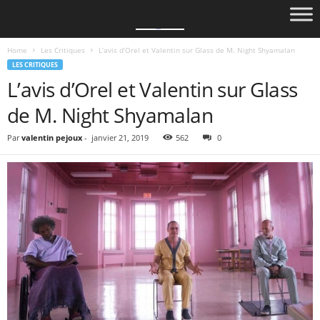
Home
Les Critiques
L’avis d’Orel et Valentin sur Glass de M. Night Shyamalan
LES CRITIQUES
L’avis d’Orel et Valentin sur Glass
de M. Night Shyamalan
Par
valentin pejoux
-
janvier 21, 2019
562
0