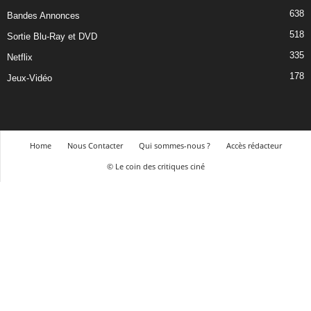
638
Bandes Annonces
518
Sortie Blu-Ray et DVD
335
Netflix
178
Jeux-Vidéo
Home
Nous Contacter
Qui sommes-nous ?
Accès rédacteur
© Le coin des critiques ciné