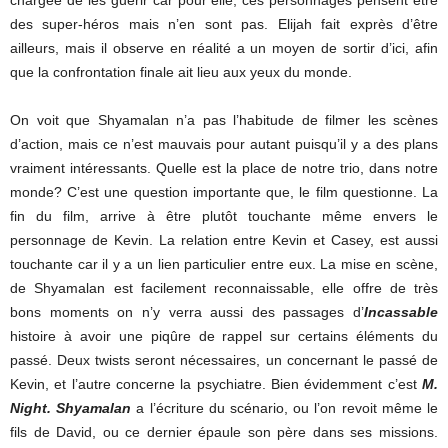
chargée de les guérir car pour elle, ces personnages pensent être
des super-héros mais n’en sont pas. Elijah fait exprès d’être
ailleurs, mais il observe en réalité a un moyen de sortir d’ici, afin
que la confrontation finale ait lieu aux yeux du monde.
On voit que Shyamalan n’a pas l’habitude de filmer les scènes
d’action, mais ce n’est mauvais pour autant puisqu’il y a des plans
vraiment intéressants. Quelle est la place de notre trio, dans notre
monde? C’est une question importante que, le film questionne. La
fin du film, arrive à être plutôt touchante même envers le
personnage de Kevin. La relation entre Kevin et Casey, est aussi
touchante car il y a un lien particulier entre eux. La mise en scène,
de Shyamalan est facilement reconnaissable, elle offre de très
bons moments on n’y verra aussi des passages d’
Incassable
histoire à avoir une piqûre de rappel sur certains éléments du
passé. Deux twists seront nécessaires, un concernant le passé de
Kevin, et l’autre concerne la psychiatre. Bien évidemment c’est
M.
Night. Shyamalan
a l’écriture du scénario, ou l’on revoit même le
fils de David, ou ce dernier épaule son père dans ses missions.