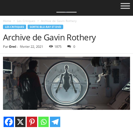
Home
Les Critiques
Archive de Gavin Rothery
LES CRITIQUES
SORTIE BLU-RAY ET DVD
Archive de Gavin Rothery
Par
Orel
-
février 22, 2021
1875
0