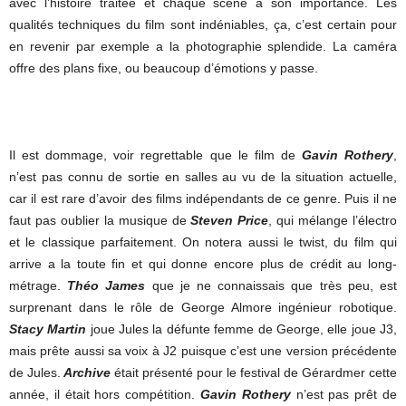
avec l’histoire traitée et chaque scène a son importance. Les
qualités techniques du film sont indéniables, ça, c’est certain pour
en revenir par exemple a la photographie splendide. La caméra
offre des plans fixe, ou beaucoup d’émotions y passe.
Il est dommage, voir regrettable que le film de
Gavin Rothery
,
n’est pas connu de sortie en salles au vu de la situation actuelle,
car il est rare d’avoir des films indépendants de ce genre. Puis il ne
faut pas oublier la musique de
Steven Price
, qui mélange l’électro
et le classique parfaitement. On notera aussi le twist, du film qui
arrive a la toute fin et qui donne encore plus de crédit au long-
métrage.
Théo James
que je ne connaissais que très peu, est
surprenant dans le rôle de George Almore ingénieur robotique.
Stacy Martin
joue Jules la défunte femme de George, elle joue J3,
mais prête aussi sa voix à J2 puisque c’est une version précédente
de Jules.
Archive
était présenté pour le festival de Gérardmer cette
année, il était hors compétition.
Gavin Rothery
n’est pas prêt de