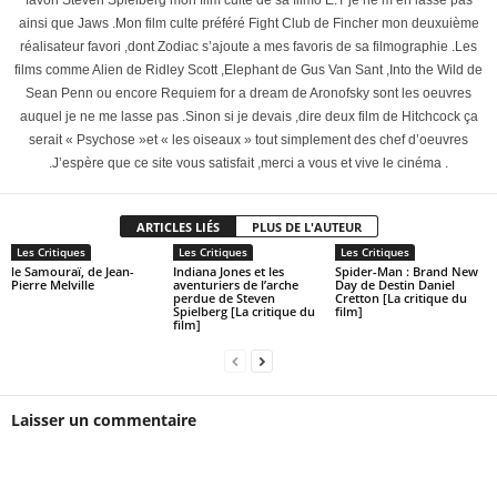
favori Steven Spielberg mon film culte de sa filmo E.T je ne m’en lasse pas
ainsi que Jaws .Mon film culte préféré Fight Club de Fincher mon deuxuième
réalisateur favori ,dont Zodiac s’ajoute a mes favoris de sa filmographie .Les
films comme Alien de Ridley Scott ,Elephant de Gus Van Sant ,Into the Wild de
Sean Penn ou encore Requiem for a dream de Aronofsky sont les oeuvres
auquel je ne me lasse pas .Sinon si je devais ,dire deux film de Hitchcock ça
serait « Psychose »et « les oiseaux » tout simplement des chef d’oeuvres
.J’espère que ce site vous satisfait ,merci a vous et vive le cinéma .
ARTICLES LIÉS
PLUS DE L'AUTEUR
Les Critiques
Les Critiques
Les Critiques
le Samouraï, de Jean-
Indiana Jones et les
Spider-Man : Brand New
Pierre Melville
aventuriers de l’arche
Day de Destin Daniel
perdue de Steven
Cretton [La critique du
Spielberg [La critique du
film]
film]
Laisser un commentaire